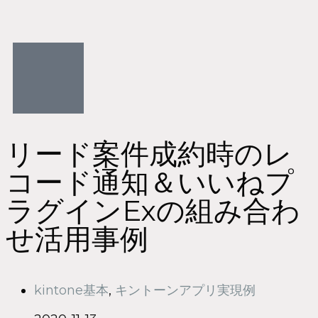
リード案件成約時のレ
コード通知＆いいねプ
ラグインExの組み合わ
せ活用事例
kintone基本
,
キントーンアプリ実現例