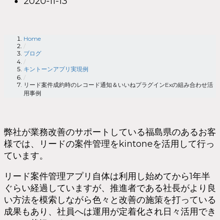
2020-11-13
Home
/
ブログ
/
キントーンアプリ実現例
/
リード案件成約時のレコード通知＆いいねプラグインExの組み合わせ活
用事例
弊社が業務改善のサポートしている福島県のあるお客
様では、リードの案件管理をkintoneを活用して行っ
ています。
リード案件管理アプリ自体は利用し始めてから1年半
ぐらい経過していますが、推進者である社長がより良
い方法を模索しながら色々と改善の施策を打っている
成果もあり、社員へは運用が定着化され日々活用でき